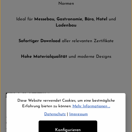
Normen
Ideal für
Messebau, Gastronomie, Büro, Hotel
und
Ladenbau
Sofortiger Download
aller relevanten Zertifikate
Hohe Materialqualität
und moderne Designs
Diese Website verwendet Cookies, um eine bestmögliche
Erfahrung bieten zu können.
Mehr Informationen ...
Datenschutz
|
Impressum
Abonnieren Sie jetzt unseren regelmäßig erscheinenden Newsletter,
um rechtzeitig über neue Produkte und Angebote informiert zu
werden.
Konfigurieren