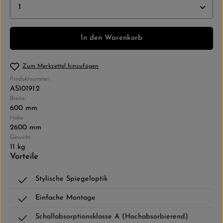
Produkt Anzahl: Gib den gewünschten Wert ein ode
In den Warenkorb
Zum Merkzettel hinzufügen
Produktnummer:
AS10191.2
Breite:
600 mm
Höhe:
2600 mm
Gewicht:
11 kg
Vorteile
Stylische Spiegeloptik
Einfache Montage
Schallabsorptionsklasse A (Hochabsorbierend)