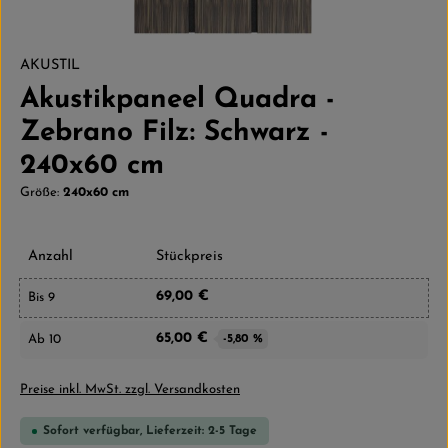
AKUSTIL
Akustikpaneel Quadra -
Zebrano Filz: Schwarz -
240x60 cm
Größe:
240x60 cm
Anzahl
Stückpreis
69,00 €
Bis
9
65,00 €
Ab
10
-5,80 %
Preise inkl. MwSt. zzgl. Versandkosten
Sofort verfügbar, Lieferzeit: 2-5 Tage