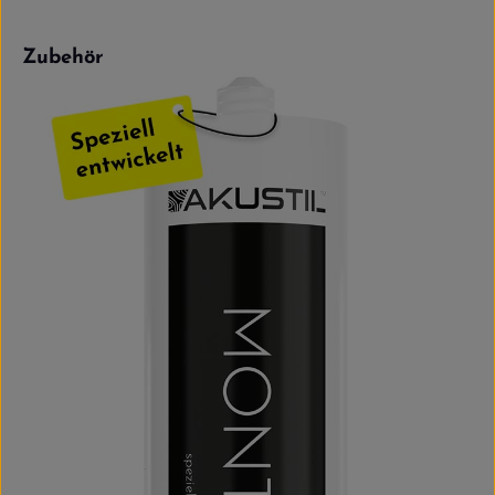
Produktgalerie überspringen
Zubehör