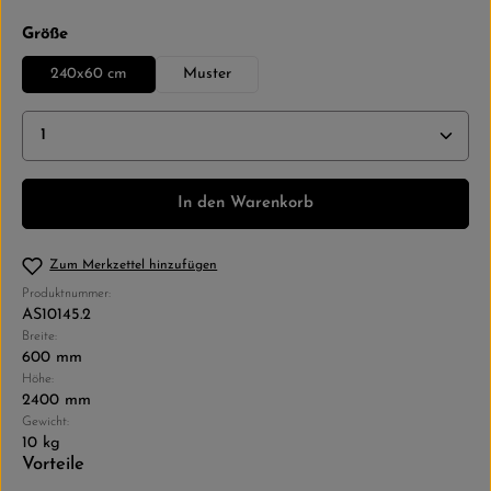
auswählen
Größe
240x60 cm
Muster
Produkt Anzahl: Gib den gewünschten Wert ein ode
In den Warenkorb
Zum Merkzettel hinzufügen
Produktnummer:
AS10145.2
Breite:
600 mm
Höhe:
2400 mm
Gewicht:
10 kg
Vorteile