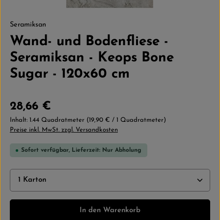
Seramiksan
Wand- und Bodenfliese -
Seramiksan - Keops Bone
Sugar - 120x60 cm
Regulärer Preis:
28,66 €
Inhalt:
1.44 Quadratmeter
(19,90 € / 1 Quadratmeter)
Preise inkl. MwSt. zzgl. Versandkosten
Sofort verfügbar, Lieferzeit: Nur Abholung
Produkt Anzahl: Gib den gewünschten Wert ein ode
In den Warenkorb