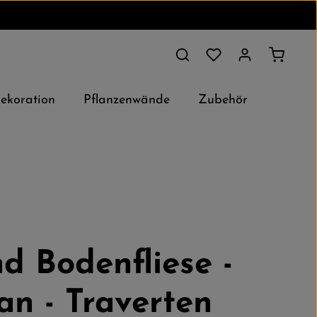
Du hast 0 Produkte au
Warenko
koration
Pflanzenwände
Zubehör
d Bodenfliese -
an - Traverten