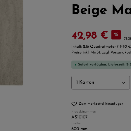
Beige Ma
Verkaufspreis:
42,98 €
%
Regu
75,3
Inhalt:
2.16 Quadratmeter
(19,90 
Preise inkl. MwSt. zzgl. Versandkos
Sofort verfügbar, Lieferzeit: 2-
Produkt Anzahl: Gi
Zum Merkzettel hinzufügen
Produktnummer:
AS10107
Breite:
600 mm