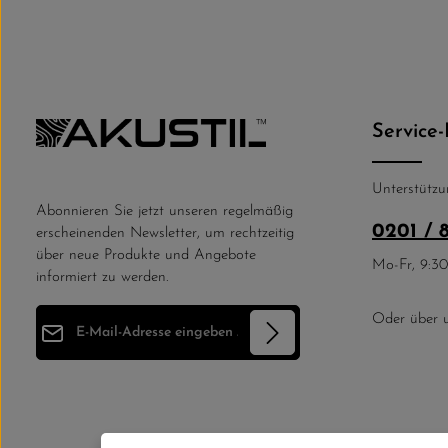
Service-
Unterstützu
Abonnieren Sie jetzt unseren regelmäßig
0201 / 
erscheinenden Newsletter, um rechtzeitig
über neue Produkte und Angebote
Mo-Fr, 9:30
informiert zu werden.
E-Mail-Adresse*
Oder über 
Datenschutz
Die mit einem Stern (*) markierten Felder
Ich habe die
Datenschutzbestimmungen
sind Pflichtfelder.
zur Kenntnis genommen und die
AGB