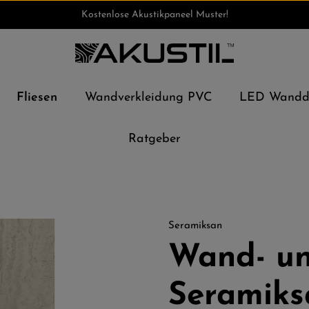
Kostenlose Akustikpaneel Muster!
Fliesen
Wandverkleidung PVC
LED Wandde
Ratgeber
Seramiksan
Wand- un
Seramiks