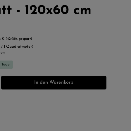
tt - 120x60 cm
lärer Preis:
8 €
(42.98% gespart)
€ / 1 Quadratmeter)
ten
5 Tage
b den gewünschten Wert ein oder benutze 
In den Warenkorb