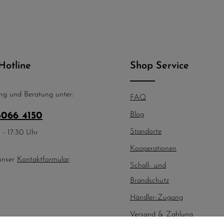
Hotline
Shop Service
ng und Beratung unter:
FAQ
8066 4150
Blog
Standorte
 - 17:30 Uhr
Kooperationen
unser
Kontaktformular
.
Schall- und
Brandschutz
Händler-Zugang
Versand & Zahlung