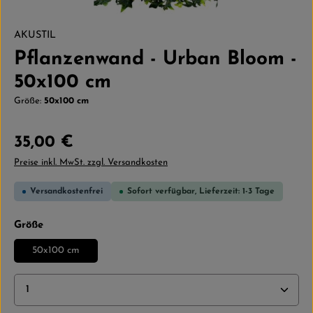
AKUSTIL
Pflanzenwand - Urban Bloom -
50x100 cm
Größe:
50x100 cm
Regulärer Preis:
35,00 €
Preise inkl. MwSt. zzgl. Versandkosten
Versandkostenfrei
Sofort verfügbar, Lieferzeit: 1-3 Tage
auswählen
Größe
50x100 cm
Produkt Anzahl: Gib den gewünschten Wert ein ode